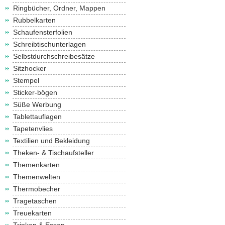
Ringbücher, Ordner, Mappen
Rubbelkarten
Schaufensterfolien
Schreibtischunterlagen
Selbstdurchschreibesätze
Sitzhocker
Stempel
Sticker-bögen
Süße Werbung
Tablettauflagen
Tapetenvlies
Textilien und Bekleidung
Theken- & Tischaufsteller
Themenkarten
Themenwelten
Thermobecher
Tragetaschen
Treuekarten