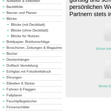
Aufkleber & Ettiketten
persönlichen We
Backlitfolie
Banner und Planen
Partnern stets i
Blöcke
Blöcke (mit Deckblatt)
Blöcke (ohne Deckblatt)
Blöcke für Notizen
Briefpapier, Briefumschläge
Broschüren, Zeitungen & Magazine
Blöcke (mit
Bücher
Deckenhänger
Duftlack Veredelung
Echtglas mit Fotodirektdruck
Ehrungen
Etiketten & Sticker
Blöcke fü
Fahnen & Flaggen
Faltplaner
Feuchtpflegetücher
Firmenschilder