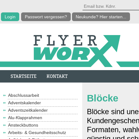
Passwort vergessen?
Neukunde? Hier starten...
STARTSEITE
KONTAKT
Abschlussarbeit
Blöcke
Adventskalender
Blöcke sind une
Adventszeitkalender
Alu-Klapprahmen
Kundengeschenk.
Ansteckbuttons
Formaten, wahlw
Arbeits- & Gesundheitsschutz
günstig und schn